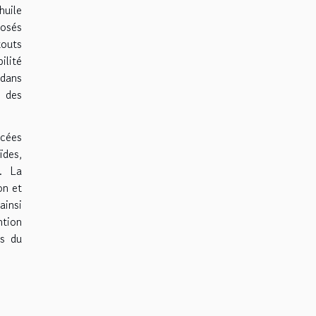
huile
posés
touts
ilité
 dans
e des
ncées
ïdes,
s. La
on et
ainsi
ntion
és du