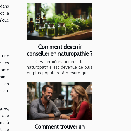
 dans
et la
nique
Comment devenir
conseiller en naturopathie ?
à une
Ces dernières années, la
e les
naturopathie est devenue de plus
comme
en plus populaire à mesure que...
aîner
it en
e qui
ques,
thode
ant à
Comment trouver un
et de