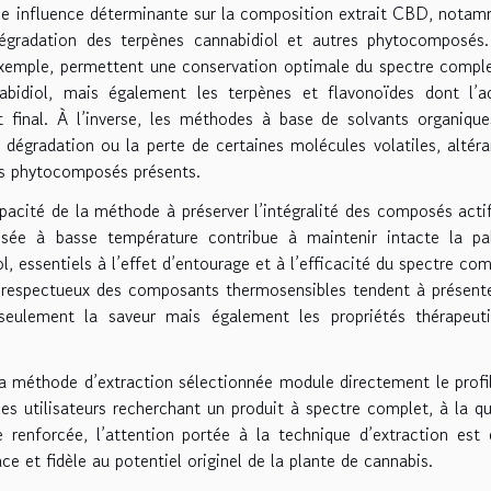
ne influence déterminante sur la composition extrait CBD, nota
égradation des terpènes cannabidiol et autres phytocomposés
 exemple, permettent une conservation optimale du spectre compl
abidiol, mais également les terpènes et flavonoïdes dont l’a
uit final. À l’inverse, les méthodes à base de solvants organiqu
 dégradation ou la perte de certaines molécules volatiles, altéra
des phytocomposés présents.
apacité de la méthode à préserver l’intégralité des composés acti
lisée à basse température contribue à maintenir intacte la pa
, essentiels à l’effet d’entourage et à l’efficacité du spectre com
 respectueux des composants thermosensibles tendent à présent
seulement la saveur mais également les propriétés thérapeut
la méthode d’extraction sélectionnée module directement le profi
es utilisateurs recherchant un produit à spectre complet, à la qu
 renforcée, l’attention portée à la technique d’extraction est
ce et fidèle au potentiel originel de la plante de cannabis.