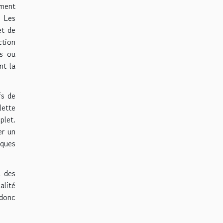
mment
. Les
et de
ction
es ou
nt la
fs de
lette
plet.
er un
iques
l des
alité
 donc