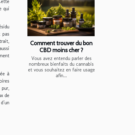
Cette
e qui
ésidu
t pas
rait,
Comment trouver du bon
aussi
CBD moins cher ?
ument
Vous avez entendu parler des
nombreux bienfaits du cannabis
et vous souhaitez en faire usage
sée à
afin...
oires
 pur,
ux de
 d’un