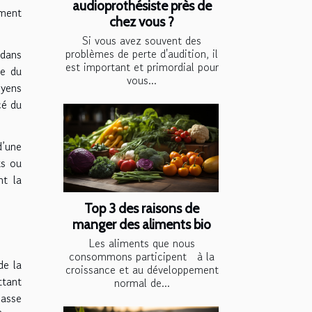
audioprothésiste près de
ment
chez vous ?
Si vous avez souvent des
problèmes de perte d'audition, il
 dans
est important et primordial pour
ue du
vous...
oyens
cé du
d’une
ts ou
nt la
Top 3 des raisons de
manger des aliments bio
Les aliments que nous
consommons participent à la
de la
croissance et au développement
ttant
normal de...
masse