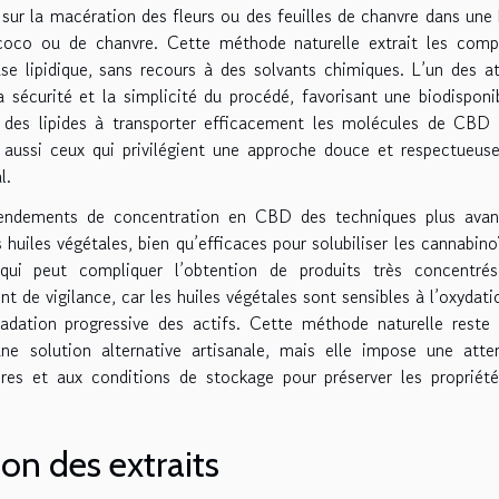
sur la macération des fleurs ou des feuilles de chanvre dans une 
e coco ou de chanvre. Cette méthode naturelle extrait les com
ase lipidique, sans recours à des solvants chimiques. L’un des a
sécurité et la simplicité du procédé, favorisant une biodisponib
é des lipides à transporter efficacement les molécules de CBD
re aussi ceux qui privilégient une approche douce et respectueus
l.
 rendements de concentration en CBD des techniques plus ava
uiles végétales, bien qu’efficaces pour solubiliser les cannabino
 qui peut compliquer l’obtention de produits très concentré
de vigilance, car les huiles végétales sont sensibles à l’oxydati
adation progressive des actifs. Cette méthode naturelle reste 
 solution alternative artisanale, mais elle impose une atte
ères et aux conditions de stockage pour préserver les propriét
on des extraits