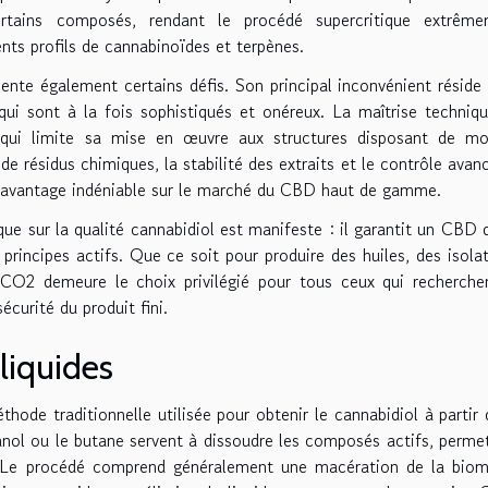
ertains composés, rendant le procédé supercritique extrême
nts profils de cannabinoïdes et terpènes.
sente également certains défis. Son principal inconvénient réside
 qui sont à la fois sophistiqués et onéreux. La maîtrise techniq
e qui limite sa mise en œuvre aux structures disposant de m
de résidus chimiques, la stabilité des extraits et le contrôle avan
 avantage indéniable sur le marché du CBD haut de gamme.
ique sur la qualité cannabidiol est manifeste : il garantit un CBD 
principes actifs. Que ce soit pour produire des huiles, des isola
n CO2 demeure le choix privilégié pour tous ceux qui recherche
écurité du produit fini.
liquides
thode traditionnelle utilisée pour obtenir le cannabidiol à partir 
nol ou le butane servent à dissoudre les composés actifs, perme
s. Le procédé comprend généralement une macération de la bio