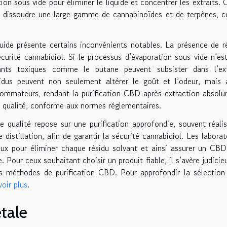
ion sous vide pour éliminer le liquide et concentrer les extraits. 
à dissoudre une large gamme de cannabinoïdes et de terpènes, c
quide présente certains inconvénients notables. La présence de r
curité cannabidiol. Si le processus d’évaporation sous vide n’es
ants toxiques comme le butane peuvent subsister dans l’ext
us peuvent non seulement altérer le goût et l’odeur, mais 
sommateurs, rendant la purification CBD après extraction absol
e qualité, conforme aux normes réglementaires.
de qualité repose sur une purification approfondie, souvent réali
e distillation, afin de garantir la sécurité cannabidiol. Les laborat
reux pour éliminer chaque résidu solvant et ainsi assurer un CBD
 Pour ceux souhaitant choisir un produit fiable, il s’avère judicie
urs méthodes de purification CBD. Pour approfondir la sélection
voir plus
.
étale