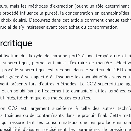
rs, mais les méthodes d’extraction jouent un rôle déterminant
 procédé influence la pureté, la concentration en cannabinoïdes 
un choix éclairé. Découvrez dans cet article comment chaque tech
crucial de s’y intéresser avant tout achat ou consommation.
rcritique
’utilisation du dioxyde de carbone porté à une température et 
nt supercritique, permettant ainsi d’extraire de manière sélectiv
e procédé supercritique est reconnu dans le secteur du CBD 
le grâce à sa capacité à dissoudre les cannabinoïdes sans entr
uvent présents lors d’autres méthodes. Le CO2 supercritique ag
et en solubilisant efficacement le cannabidiol et les terpènes, c
 l’intégrité chimique des molécules extraites.
tion CO2 est largement supérieure à celle des autres techni
s toxiques ou de contaminants dans le produit final. Cette mé
e qui rassure tant les consommateurs que les producteurs qu
possibilité d’ajuster précisément les paramètres de pression 