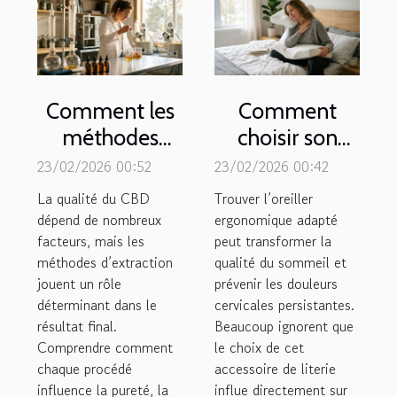
Comment les
Comment
méthodes
choisir son
d'extraction
oreiller
23/02/2026 00:52
23/02/2026 00:42
influencent-
ergonomique
La qualité du CBD
Trouver l’oreiller
elles la qualité
pour éviter les
dépend de nombreux
ergonomique adapté
facteurs, mais les
du CBD ?
peut transformer la
douleurs
méthodes d’extraction
qualité du sommeil et
cervicales ?
jouent un rôle
prévenir les douleurs
déterminant dans le
cervicales persistantes.
résultat final.
Beaucoup ignorent que
Comprendre comment
le choix de cet
chaque procédé
accessoire de literie
influence la pureté, la
influe directement sur