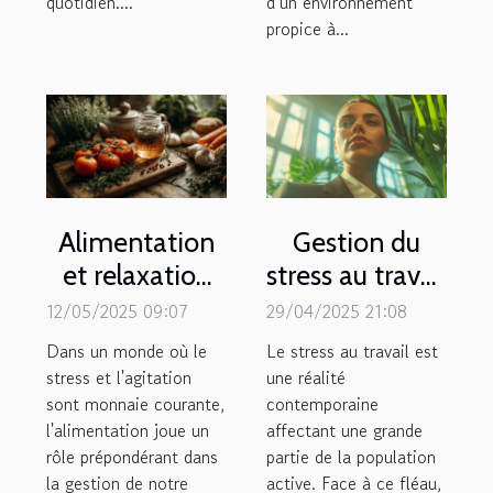
quotidien....
d’un environnement
propice à...
Alimentation
Gestion du
et relaxation
stress au travail
les meilleurs
pratiques
12/05/2025 09:07
29/04/2025 21:08
aliments pour
efficaces pour
Dans un monde où le
Le stress au travail est
apaiser l'esprit
un bien-être
stress et l'agitation
une réalité
sont monnaie courante,
et détendre le
contemporaine
quotidien
l'alimentation joue un
affectant une grande
corps
rôle prépondérant dans
partie de la population
la gestion de notre
active. Face à ce fléau,