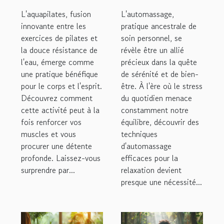
pour le
du stress
L'aquapilates, fusion
L'automassage,
renforcement
techniques
innovante entre les
pratique ancestrale de
exercices de pilates et
musculaire et
soin personnel, se
efficaces pour
la douce résistance de
révèle être un allié
la relaxation
la relaxation
l'eau, émerge comme
précieux dans la quête
une pratique bénéfique
de sérénité et de bien-
pour le corps et l'esprit.
être. À l'ère où le stress
Découvrez comment
du quotidien menace
cette activité peut à la
constamment notre
fois renforcer vos
équilibre, découvrir des
muscles et vous
techniques
procurer une détente
d'automassage
profonde. Laissez-vous
efficaces pour la
surprendre par...
relaxation devient
presque une nécessité...