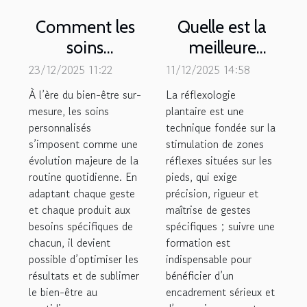
Comment les
Quelle est la
soins
meilleure
personnalisés
formation en
23/12/2025 11:22
11/12/2025 14:58
peuvent
réflexologie
À l’ère du bien-être sur-
La réflexologie
transformer
plantaire en
mesure, les soins
plantaire est une
personnalisés
votre routine
technique fondée sur la
Suisse ?
s’imposent comme une
stimulation de zones
de bien-être ?
évolution majeure de la
réflexes situées sur les
routine quotidienne. En
pieds, qui exige
adaptant chaque geste
précision, rigueur et
et chaque produit aux
maîtrise de gestes
besoins spécifiques de
spécifiques ; suivre une
chacun, il devient
formation est
possible d’optimiser les
indispensable pour
résultats et de sublimer
bénéficier d’un
le bien-être au
encadrement sérieux et