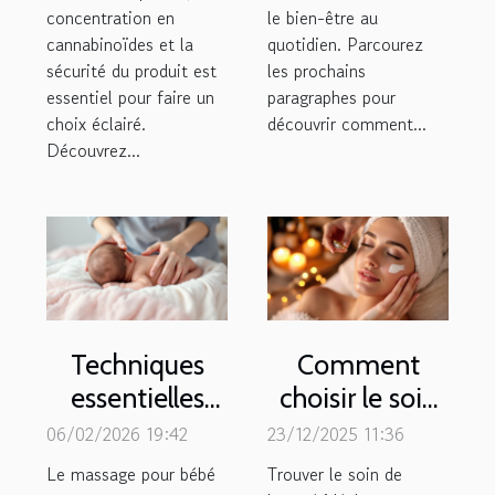
concentration en
le bien-être au
cannabinoïdes et la
quotidien. Parcourez
sécurité du produit est
les prochains
essentiel pour faire un
paragraphes pour
choix éclairé.
découvrir comment...
Découvrez...
Techniques
Comment
essentielles
choisir le soin
pour un
de beauté
06/02/2026 19:42
23/12/2025 11:36
massage bébé
parfait pour
Le massage pour bébé
Trouver le soin de