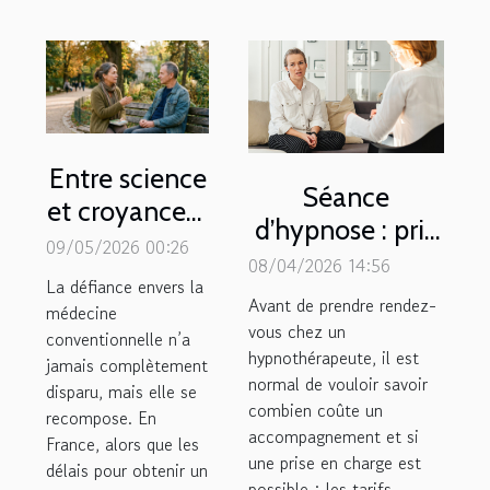
Entre science
Séance
et croyances :
d’hypnose : prix
le point de
09/05/2026 00:26
et
08/04/2026 14:56
vue des
La défiance envers la
remboursement.
Avant de prendre rendez-
patients
médecine
Voici ce qu’il
vous chez un
conventionnelle n’a
après une
hypnothérapeute, il est
faut savoir !
jamais complètement
thérapie
normal de vouloir savoir
disparu, mais elle se
alternative
combien coûte un
recompose. En
accompagnement et si
France, alors que les
une prise en charge est
délais pour obtenir un
possible ; les tarifs