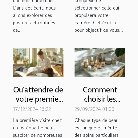
douleurs chroniques.
complexe de
Dans cet écrit, nous
sélectionner celle qui
allons explorer des
propulsera votre
postures et routines
carrière. Cet écrit a
de...
pour objectif de vous...
Qu'attendre de
Comment
votre premier
choisir les
rendez-vous
meilleurs soins
17/12/2024 16:22
29/09/2024 01:00
chez un
esthétiques
La première visite chez
Chaque type de peau
ostéopathe
adaptés à
un ostéopathe peut
est unique et mérite
susciter de nombreuses
des soins particuliers
votre peau