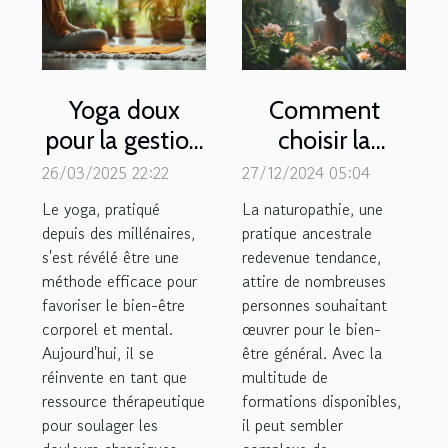
Yoga doux
Comment
pour la gestion
choisir la
de la douleur
meilleure
26/03/2025 22:22
27/12/2024 05:04
chronique
formation en
Le yoga, pratiqué
La naturopathie, une
postures et
naturopathie
depuis des millénaires,
pratique ancestrale
s'est révélé être une
routines pour
redevenue tendance,
pour votre
méthode efficace pour
attire de nombreuses
soulager
carrière
favoriser le bien-être
personnes souhaitant
corporel et mental.
œuvrer pour le bien-
Aujourd'hui, il se
être général. Avec la
réinvente en tant que
multitude de
ressource thérapeutique
formations disponibles,
pour soulager les
il peut sembler