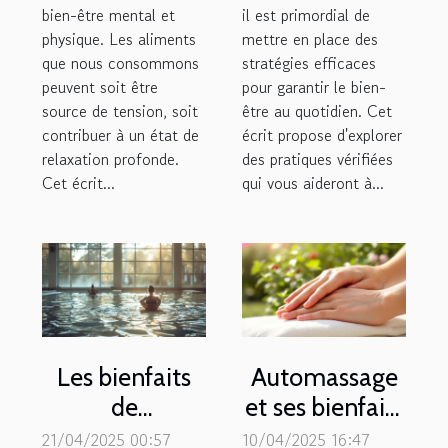
bien-être mental et
il est primordial de
physique. Les aliments
mettre en place des
que nous consommons
stratégies efficaces
peuvent soit être
pour garantir le bien-
source de tension, soit
être au quotidien. Cet
contribuer à un état de
écrit propose d'explorer
relaxation profonde.
des pratiques vérifiées
Cet écrit...
qui vous aideront à...
Les bienfaits
Automassage
de
et ses bienfaits
l'aquapilates
sur la gestion
21/04/2025 00:57
10/04/2025 16:47