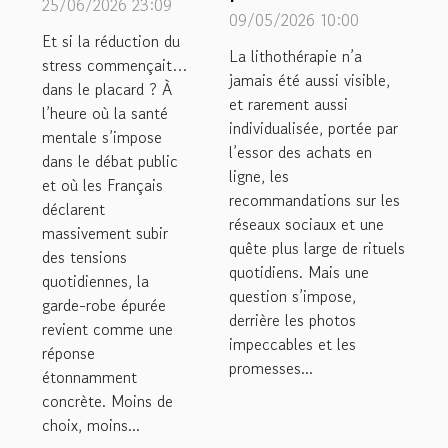
robe épurée
25/06/2026 23:09
de bijoux, un
09/05/2026 10:00
sur la gestion
Et si la réduction du
nouveau rituel
La lithothérapie n’a
du stress
stress commençait…
pour harmoniser
jamais été aussi visible,
dans le placard ? À
et rarement aussi
sa lithothérapie
l’heure où la santé
individualisée, portée par
mentale s’impose
l’essor des achats en
dans le débat public
ligne, les
et où les Français
recommandations sur les
déclarent
réseaux sociaux et une
massivement subir
quête plus large de rituels
des tensions
quotidiens. Mais une
quotidiennes, la
question s’impose,
garde-robe épurée
derrière les photos
revient comme une
impeccables et les
réponse
promesses...
étonnamment
concrète. Moins de
choix, moins...