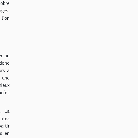
sobre
ages.
 l’on
er au
 donc
urs à
c une
mieux
moins
e. La
intes
artir
is en