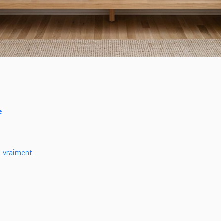
e
t vraiment