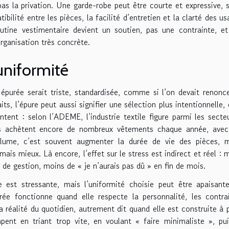
as la privation. Une garde-robe peut être courte et expressive, 
bilité entre les pièces, la facilité d’entretien et la clarté des us
utine vestimentaire devient un soutien, pas une contrainte, et
organisation très concrète.
uniformité
 épurée serait triste, standardisée, comme si l’on devait renonc
its, l’épure peut aussi signifier une sélection plus intentionnelle,
tent : selon l’ADEME, l’industrie textile figure parmi les secte
ais achètent encore de nombreux vêtements chaque année, ave
olume, c’est souvent augmenter la durée de vie des pièces, 
mais mieux. Là encore, l’effet sur le stress est indirect et réel : 
de gestion, moins de « je n’aurais pas dû » en fin de mois.
e est stressante, mais l’uniformité choisie peut être apaisant
rée fonctionne quand elle respecte la personnalité, les contra
la réalité du quotidien, autrement dit quand elle est construite à p
pent en triant trop vite, en voulant « faire minimaliste », pu