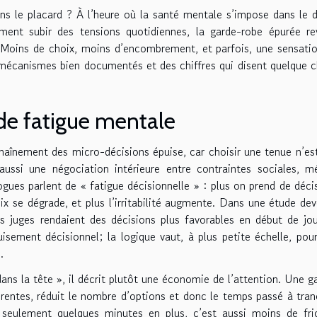
s le placard ? À l’heure où la santé mentale s’impose dans le 
ment subir des tensions quotidiennes, la garde-robe épurée re
ins de choix, moins d’encombrement, et parfois, une sensati
s mécanismes bien documentés et des chiffres qui disent quelque 
de fatigue mentale
chaînement des micro-décisions épuise, car choisir une tenue n’es
aussi une négociation intérieure entre contraintes sociales, m
gues parlent de « fatigue décisionnelle » : plus on prend de déci
hoix se dégrade, et plus l’irritabilité augmente. Dans une étude de
s juges rendaient des décisions plus favorables en début de jo
uisement décisionnel; la logique vaut, à plus petite échelle, pou
.
ns la tête », il décrit plutôt une économie de l’attention. Une g
rentes, réduit le nombre d’options et donc le temps passé à tran
seulement quelques minutes en plus, c’est aussi moins de fri