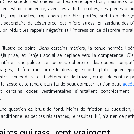
 : l’espace domestique est un lieu de récupération, mais aussi un
e en est un concentré, avec ses achats oubliés, ses pièces « a
its, trop fragiles, trop chers pour être portés, bref trop charg
t secondaire de désamorcer ces micro-stress. En gardant des p
, on réduit les rappels négatifs et l’impression de désordre moral
illustre ce point. Dans certains métiers, la tenue normée libè
éjà prise, et l’enjeu social se déplace vers la compétence. C’e
intime : une palette de couleurs cohérente, des coupes compati
argés, et l’on transforme le dressing en outil plutôt qu’en épr
entre tenues de ville et vêtements de travail, ou qui doivent resp
 le geste et le rendre plus fluide peut compter, et l’on peut
accé
certains codes vestimentaires s’installent concrètement, 
.
ne question de bruit de fond. Moins de friction au quotidien, 
additionne les petites résistances, le résultat, lui, n’a rien de peti
ires qui rassurent vraiment