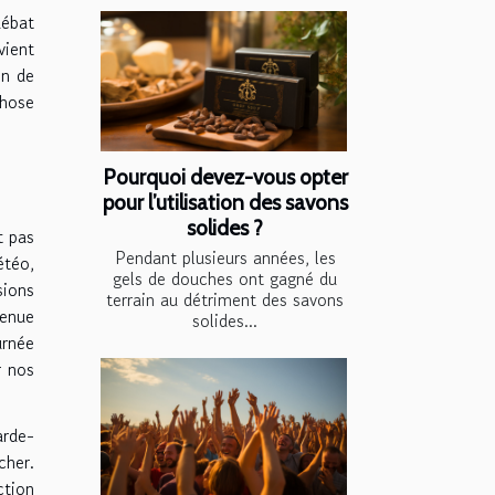
débat
vient
on de
chose
Pourquoi devez-vous opter
pour l’utilisation des savons
solides ?
t pas
Pendant plusieurs années, les
étéo,
gels de douches ont gagné du
sions
terrain au détriment des savons
venue
solides...
urnée
r nos
arde-
cher.
ction