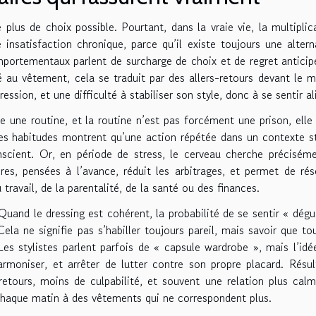
e plus de choix possible. Pourtant, dans la vraie vie, la multiplic
 insatisfaction chronique, parce qu’il existe toujours une altern
portementaux parlent de surcharge de choix et de regret anticip
é au vêtement, cela se traduit par des allers-retours devant le mi
ssion, et une difficulté à stabiliser son style, donc à se sentir al
 une routine, et la routine n’est pas forcément une prison, elle
 les habitudes montrent qu’une action répétée dans un contexte s
scient. Or, en période de stress, le cerveau cherche précisém
res, pensées à l’avance, réduit les arbitrages, et permet de rés
travail, de la parentalité, de la santé ou des finances.
Quand le dressing est cohérent, la probabilité de se sentir « dégu
Cela ne signifie pas s’habiller toujours pareil, mais savoir que to
Les stylistes parlent parfois de « capsule wardrobe », mais l’idé
armoniser, et arrêter de lutter contre son propre placard. Résul
tours, moins de culpabilité, et souvent une relation plus cal
chaque matin à des vêtements qui ne correspondent plus.