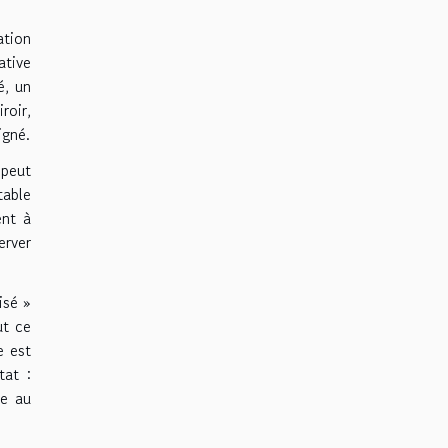
ation
ative
é, un
roir,
igné.
 peut
table
ent à
erver
isé »
ut ce
e est
tat :
me au