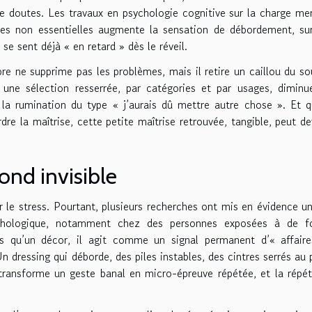
 doutes. Les travaux en psychologie cognitive sur la charge me
hes non essentielles augmente la sensation de débordement, su
se sent déjà « en retard » dès le réveil.
e ne supprime pas les problèmes, mais il retire un caillou du sou
une sélection resserrée, par catégories et par usages, diminu
ite la rumination du type « j’aurais dû mettre autre chose ». Et 
dre la maîtrise, cette petite maîtrise retrouvée, tangible, peut de
fond invisible
le stress. Pourtant, plusieurs recherches ont mis en évidence un
chologique, notamment chez des personnes exposées à de fo
pas qu’un décor, il agit comme un signal permanent d’« affair
Un dressing qui déborde, des piles instables, des cintres serrés au 
transforme un geste banal en micro-épreuve répétée, et la répét