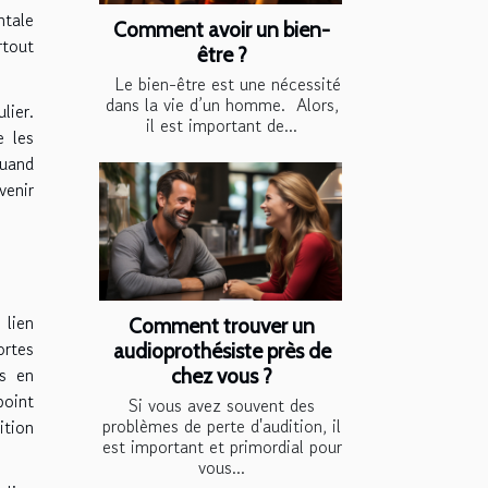
ntale
Comment avoir un bien-
rtout
être ?
Le bien-être est une nécessité
dans la vie d’un homme. Alors,
lier.
il est important de...
e les
quand
venir
 lien
Comment trouver un
rtes
audioprothésiste près de
es en
chez vous ?
point
Si vous avez souvent des
problèmes de perte d'audition, il
ition
est important et primordial pour
vous...