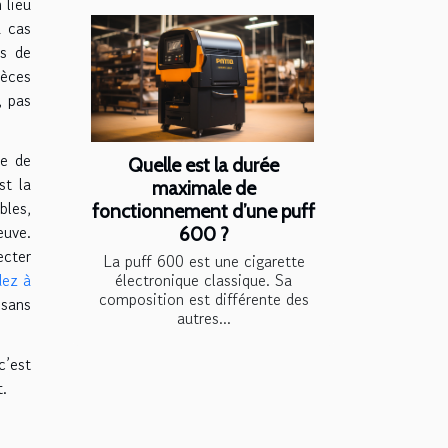
 lieu
u cas
és de
ièces
, pas
re de
Quelle est la durée
st la
maximale de
bles,
fonctionnement d’une puff
euve.
600 ?
ecter
La puff 600 est une cigarette
dez à
électronique classique. Sa
composition est différente des
sans
autres...
c’est
t.