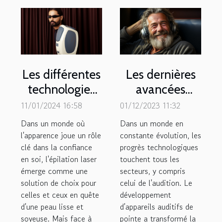
Les différentes
Les dernières
technologies
avancées
d'épilation
technologiques
11/01/2024 16:58
01/12/2023 11:32
laser : quelle
en matière
Dans un monde où
Dans un monde en
est la plus
d'appareils
l'apparence joue un rôle
constante évolution, les
clé dans la confiance
efficace ?
progrès technologiques
auditifs
en soi, l'épilation laser
touchent tous les
émerge comme une
secteurs, y compris
solution de choix pour
celui de l'audition. Le
celles et ceux en quête
développement
d'une peau lisse et
d'appareils auditifs de
soyeuse. Mais face à
pointe a transformé la