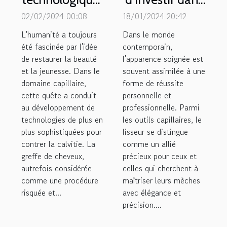
dans le
un lisseur de
02/02/2024 00:08
18/01/2024 20:42
domaine de la
qualité pour
L'humanité a toujours
Dans le monde
greffe de
une coiffure
été fascinée par l'idée
contemporain,
de restaurer la beauté
cheveux
l'apparence soignée est
parfaite
et la jeunesse. Dans le
souvent assimilée à une
domaine capillaire,
forme de réussite
cette quête a conduit
personnelle et
au développement de
professionnelle. Parmi
technologies de plus en
les outils capillaires, le
plus sophistiquées pour
lisseur se distingue
contrer la calvitie. La
comme un allié
greffe de cheveux,
précieux pour ceux et
autrefois considérée
celles qui cherchent à
comme une procédure
maîtriser leurs mèches
risquée et...
avec élégance et
précision....