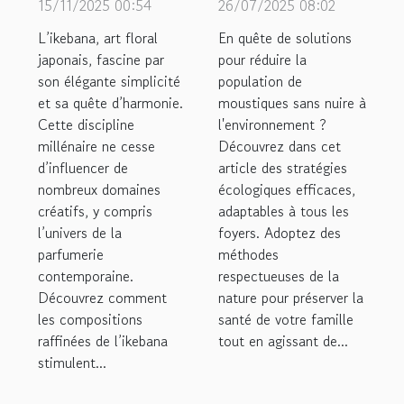
inspire-t-il les
pour contrôler
15/11/2025 00:54
26/07/2025 08:02
nouvelles
la population
L’ikebana, art floral
En quête de solutions
créations de
de moustiques
japonais, fascine par
pour réduire la
son élégante simplicité
parfums ?
population de
chez soi
et sa quête d’harmonie.
moustiques sans nuire à
Cette discipline
l'environnement ?
millénaire ne cesse
Découvrez dans cet
d’influencer de
article des stratégies
nombreux domaines
écologiques efficaces,
créatifs, y compris
adaptables à tous les
l’univers de la
foyers. Adoptez des
parfumerie
méthodes
contemporaine.
respectueuses de la
Découvrez comment
nature pour préserver la
les compositions
santé de votre famille
raffinées de l’ikebana
tout en agissant de...
stimulent...