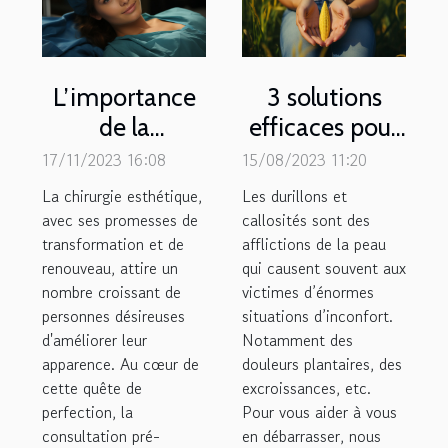
L’importance
3 solutions
de la
efficaces pour
consultation
traiter les
17/11/2023 16:08
15/08/2023 11:20
pré-opératoire
durillons et
La chirurgie esthétique,
Les durillons et
en chirurgie
callosités
avec ses promesses de
callosités sont des
transformation et de
esthétique
afflictions de la peau
renouveau, attire un
qui causent souvent aux
nombre croissant de
victimes d’énormes
personnes désireuses
situations d’inconfort.
d'améliorer leur
Notamment des
apparence. Au cœur de
douleurs plantaires, des
cette quête de
excroissances, etc.
perfection, la
Pour vous aider à vous
consultation pré-
en débarrasser, nous