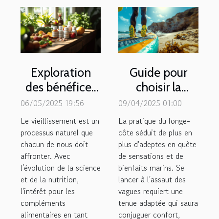
Exploration
Guide pour
des bénéfices
choisir la
des
meilleure
06/05/2025 19:56
09/04/2025 01:00
compléments
combinaison
Le vieillissement est un
La pratique du longe-
alimentaires
pour le longe-
processus naturel que
côte séduit de plus en
chacun de nous doit
pour le
plus d'adeptes en quête
côte
affronter. Avec
de sensations et de
vieillissement
l'évolution de la science
bienfaits marins. Se
et de la nutrition,
lancer à l'assaut des
l'intérêt pour les
vagues requiert une
compléments
tenue adaptée qui saura
alimentaires en tant
conjuguer confort,