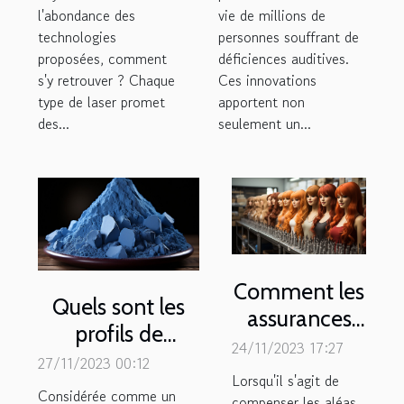
l'abondance des
vie de millions de
technologies
personnes souffrant de
proposées, comment
déficiences auditives.
s'y retrouver ? Chaque
Ces innovations
type de laser promet
apportent non
des...
seulement un...
Comment les
Quels sont les
assurances
profils de
remboursent-
24/11/2023 17:27
personnes pour
27/11/2023 00:12
elles les
Lorsqu'il s'agit de
lesquelles la
Considérée comme un
accessoires
compenser les aléas