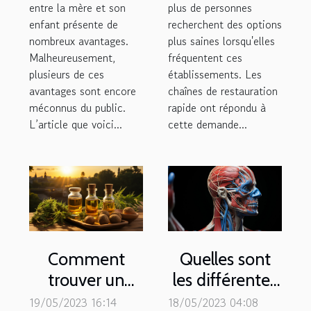
entre la mère et son
plus de personnes
enfant présente de
recherchent des options
nombreux avantages.
plus saines lorsqu'elles
Malheureusement,
fréquentent ces
plusieurs de ces
établissements. Les
avantages sont encore
chaînes de restauration
méconnus du public.
rapide ont répondu à
L’article que voici...
cette demande...
Comment
Quelles sont
trouver un
les différentes
expert de cbd
causes d’une
19/05/2023 16:14
18/05/2023 04:08