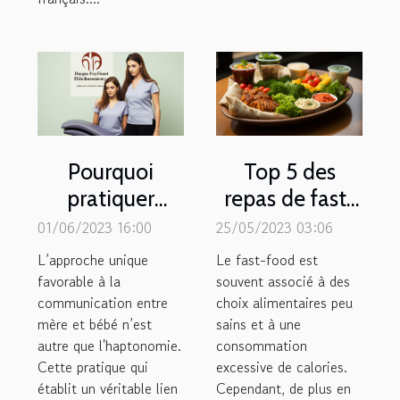
Pourquoi
Top 5 des
pratiquer
repas de fast-
l’haptonomie
foods sains les
01/06/2023 16:00
25/05/2023 03:06
pendant la
plus
L’approche unique
Le fast-food est
grossesse ?
consommés
favorable à la
souvent associé à des
communication entre
choix alimentaires peu
mère et bébé n’est
sains et à une
autre que l'haptonomie.
consommation
Cette pratique qui
excessive de calories.
établit un véritable lien
Cependant, de plus en