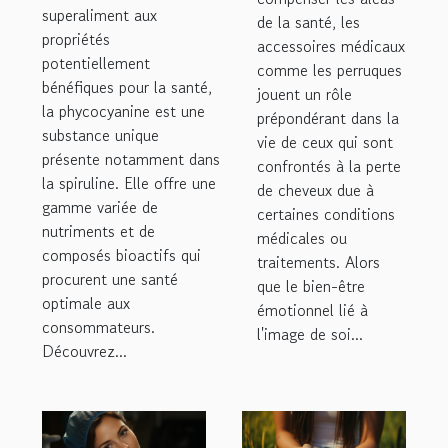
consommation
superaliment aux
médicaux tels
de la santé, les
propriétés
de la
accessoires médicaux
que les
potentiellement
phycocyanine
comme les perruques
perruques ?
bénéfiques pour la santé,
jouent un rôle
est
la phycocyanine est une
prépondérant dans la
particulièrement
substance unique
vie de ceux qui sont
présente notamment dans
bénéfique ?
confrontés à la perte
la spiruline. Elle offre une
de cheveux due à
gamme variée de
certaines conditions
nutriments et de
médicales ou
composés bioactifs qui
traitements. Alors
procurent une santé
que le bien-être
optimale aux
émotionnel lié à
consommateurs.
l'image de soi...
Découvrez...