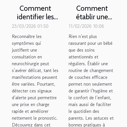
Comment
Comment
identifier les
établir une
symptômes
routine de
23/03/2026 01:50
11/02/2026 10:06
nécessitant
changement
Reconnaître les
Rien n’est plus
une
de couches
symptômes qui
rassurant pour un bébé
justifient une
consultation
que des soins
efficace ?
consultation en
attentionnés et
en
neurochirurgie peut
réguliers. Établir une
neurochirurgie
s’avérer délicat, tant les
routine de changement
?
manifestations peuvent
de couches efficace
être variées. Pourtant,
permet non seulement
détecter ces signaux
de garantir l’hygiène et
d’alerte peut permettre
le confort de l’enfant,
une prise en charge
mais aussi de faciliter
rapide et améliorer
le quotidien des
nettement le pronostic.
parents. Les astuces et
Découvrez dans cet
bonnes pratiques à