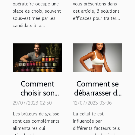
opératoire occupe une
vous présentons dans
place de choix, souvent
cet article, 3 solutions
sous-estimée par les
efficaces pour traiter...
candidats à la...
Comment
Comment se
choisir son
débarrasser de
brûleur de
la cellulite ?
29/07/2023 02:50
12/07/2023 03:06
graisse ?
Les brûleurs de graisse
La cellulite est
sont des compléments
influencée par
alimentaires qui
différents facteurs tels