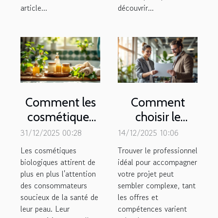
article...
découvrir...
Comment les
Comment
cosmétiques
choisir le
biologiques
meilleur
31/12/2025 00:28
14/12/2025 10:06
influencent-ils
professionnel
Les cosmétiques
Trouver le professionnel
la santé de la
dans votre
biologiques attirent de
idéal pour accompagner
plus en plus l'attention
peau ?
votre projet peut
domaine
des consommateurs
sembler complexe, tant
d'activité ?
soucieux de la santé de
les offres et
leur peau. Leur
compétences varient