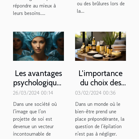
ou des brûlures lors de
répondre au mieux à
la...
leurs besoins....
Les avantages
L'importance
psychologiques
du choix des
de la chirurgie
produits
26/03/2024 00:14
03/02/2024 00:36
esthétique
d'épilation
Dans une société où
Dans un monde où le
pour la
pour un soin
l'image que l'on
bien-être prend une
projette de soi est
confiance en
place prépondérante, la
de soi
devenue un vecteur
question de l'épilation
soi
holistique
incontournable de
n'est pas à négliger.