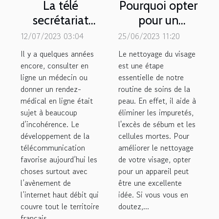
La télé
Pourquoi opter
secrétariat
pour un
médical pour
appareil de
12/07/2023 03:04
25/06/2023 11:20
une
nettoyage du
Il y a quelques années
Le nettoyage du visage
Télémédecine
visage ?
encore, consulter en
est une étape
ligne un médecin ou
efficace
essentielle de notre
donner un rendez-
routine de soins de la
médical en ligne était
peau. En effet, il aide à
sujet à beaucoup
éliminer les impuretés,
d’incohérence. Le
l'excès de sébum et les
développement de la
cellules mortes. Pour
télécommunication
améliorer le nettoyage
favorise aujourd’hui les
de votre visage, opter
choses surtout avec
pour un appareil peut
l’avènement de
être une excellente
l’internet haut débit qui
idée. Si vous vous en
couvre tout le territoire
doutez,...
français....