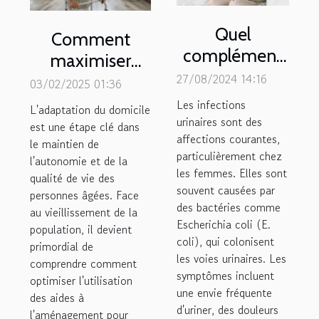
Quel
Comment
complément
maximiser
alimentaire
27/08/2024 14:16
l'efficacité des
03/02/2025 01:36
pour soulager
aides à
Les infections
L'adaptation du domicile
une infection
urinaires sont des
l'aménagement
est une étape clé dans
affections courantes,
urinaire ?
le maintien de
pour les
particulièrement chez
l'autonomie et de la
personnes
les femmes. Elles sont
qualité de vie des
âgées
souvent causées par
personnes âgées. Face
des bactéries comme
au vieillissement de la
Escherichia coli (E.
population, il devient
coli), qui colonisent
primordial de
les voies urinaires. Les
comprendre comment
symptômes incluent
optimiser l'utilisation
une envie fréquente
des aides à
d'uriner, des douleurs
l'aménagement pour