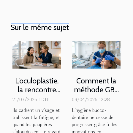
Sur le même sujet
L’oculoplastie,
Comment la
la rencontre
méthode GBT
inédite entre
révolutionne-t-
21/07/2026 11:11
09/04/2026 12:28
chirurgie et
elle le
Ils cadrent un visage et
L’hygiène bucco-
esthétique du
détartrage
trahissent la fatigue, et
dentaire ne cesse de
quand les paupières
regard
progresser grâce à des
dentaire ?
s’alourdissent, le regard
innovations en