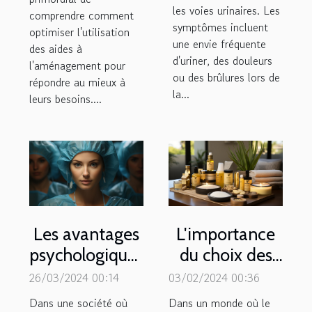
les voies urinaires. Les
comprendre comment
symptômes incluent
optimiser l'utilisation
une envie fréquente
des aides à
d'uriner, des douleurs
l'aménagement pour
ou des brûlures lors de
répondre au mieux à
la...
leurs besoins....
Les avantages
L'importance
psychologiques
du choix des
de la chirurgie
produits
26/03/2024 00:14
03/02/2024 00:36
esthétique
d'épilation
Dans une société où
Dans un monde où le