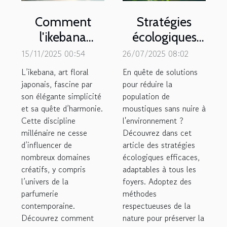
Comment
Stratégies
l'ikebana
écologiques
inspire-t-il les
pour contrôler
15/11/2025 00:54
26/07/2025 08:02
nouvelles
la population
L’ikebana, art floral
En quête de solutions
créations de
de moustiques
japonais, fascine par
pour réduire la
son élégante simplicité
parfums ?
population de
chez soi
et sa quête d’harmonie.
moustiques sans nuire à
Cette discipline
l'environnement ?
millénaire ne cesse
Découvrez dans cet
d’influencer de
article des stratégies
nombreux domaines
écologiques efficaces,
créatifs, y compris
adaptables à tous les
l’univers de la
foyers. Adoptez des
parfumerie
méthodes
contemporaine.
respectueuses de la
Découvrez comment
nature pour préserver la