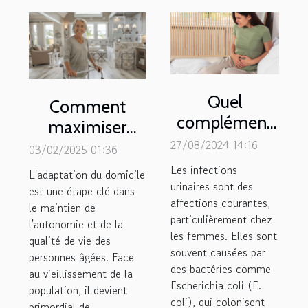
Quel
Comment
complément
maximiser
alimentaire
27/08/2024 14:16
l'efficacité des
03/02/2025 01:36
pour soulager
aides à
Les infections
L'adaptation du domicile
une infection
urinaires sont des
l'aménagement
est une étape clé dans
affections courantes,
urinaire ?
le maintien de
pour les
particulièrement chez
l'autonomie et de la
personnes
les femmes. Elles sont
qualité de vie des
âgées
souvent causées par
personnes âgées. Face
des bactéries comme
au vieillissement de la
Escherichia coli (E.
population, il devient
coli), qui colonisent
primordial de