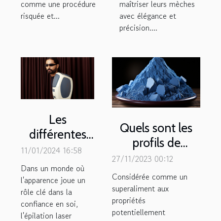
comme une procédure
maîtriser leurs mèches
risquée et...
avec élégance et
précision....
Les
Quels sont les
différentes
profils de
technologies
11/01/2024 16:58
personnes pour
27/11/2023 00:12
d'épilation
Dans un monde où
lesquelles la
Considérée comme un
laser : quelle
l'apparence joue un
consommation
superaliment aux
rôle clé dans la
est la plus
propriétés
de la
confiance en soi,
efficace ?
potentiellement
phycocyanine
l'épilation laser