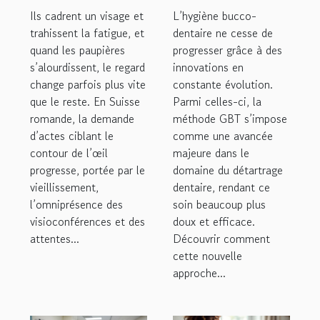
chirurgie et
elle le
Ils cadrent un visage et
L’hygiène bucco-
esthétique du
détartrage
trahissent la fatigue, et
dentaire ne cesse de
quand les paupières
regard
progresser grâce à des
dentaire ?
s’alourdissent, le regard
innovations en
change parfois plus vite
constante évolution.
que le reste. En Suisse
Parmi celles-ci, la
romande, la demande
méthode GBT s’impose
d’actes ciblant le
comme une avancée
contour de l’œil
majeure dans le
progresse, portée par le
domaine du détartrage
vieillissement,
dentaire, rendant ce
l’omniprésence des
soin beaucoup plus
visioconférences et des
doux et efficace.
attentes...
Découvrir comment
cette nouvelle
approche...