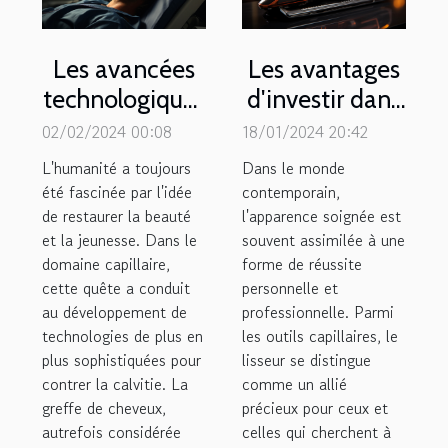
Les avancées
Les avantages
technologiques
d'investir dans
dans le
un lisseur de
02/02/2024 00:08
18/01/2024 20:42
domaine de la
qualité pour
L'humanité a toujours
Dans le monde
greffe de
une coiffure
été fascinée par l'idée
contemporain,
de restaurer la beauté
cheveux
l'apparence soignée est
parfaite
et la jeunesse. Dans le
souvent assimilée à une
domaine capillaire,
forme de réussite
cette quête a conduit
personnelle et
au développement de
professionnelle. Parmi
technologies de plus en
les outils capillaires, le
plus sophistiquées pour
lisseur se distingue
contrer la calvitie. La
comme un allié
greffe de cheveux,
précieux pour ceux et
autrefois considérée
celles qui cherchent à