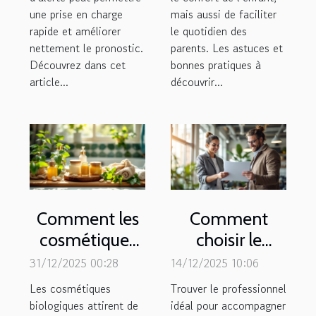
une prise en charge
mais aussi de faciliter
rapide et améliorer
le quotidien des
nettement le pronostic.
parents. Les astuces et
Découvrez dans cet
bonnes pratiques à
article...
découvrir...
Comment les
Comment
cosmétiques
choisir le
biologiques
meilleur
31/12/2025 00:28
14/12/2025 10:06
influencent-ils
professionnel
Les cosmétiques
Trouver le professionnel
la santé de la
dans votre
biologiques attirent de
idéal pour accompagner