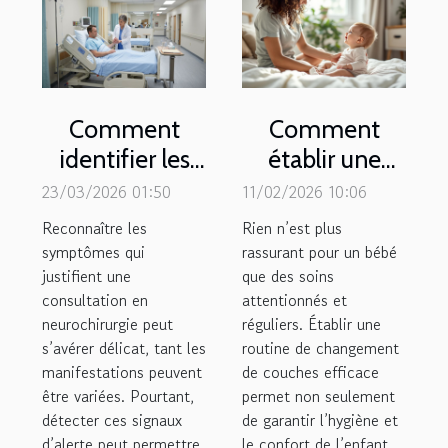
Comment
Comment
identifier les
établir une
symptômes
routine de
23/03/2026 01:50
11/02/2026 10:06
nécessitant
changement
Reconnaître les
Rien n’est plus
une
de couches
symptômes qui
rassurant pour un bébé
justifient une
consultation
que des soins
efficace ?
consultation en
attentionnés et
en
neurochirurgie peut
réguliers. Établir une
neurochirurgie
s’avérer délicat, tant les
routine de changement
?
manifestations peuvent
de couches efficace
être variées. Pourtant,
permet non seulement
détecter ces signaux
de garantir l’hygiène et
d’alerte peut permettre
le confort de l’enfant,