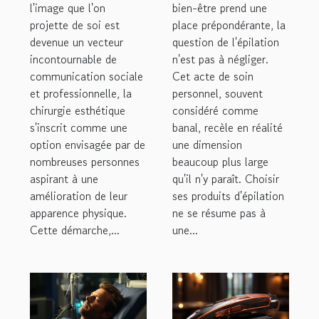
pour la
pour un soin
l'image que l'on
bien-être prend une
projette de soi est
confiance en
place prépondérante, la
de soi
devenue un vecteur
question de l'épilation
soi
holistique
incontournable de
n'est pas à négliger.
communication sociale
Cet acte de soin
et professionnelle, la
personnel, souvent
chirurgie esthétique
considéré comme
s'inscrit comme une
banal, recèle en réalité
option envisagée par de
une dimension
nombreuses personnes
beaucoup plus large
aspirant à une
qu'il n'y paraît. Choisir
amélioration de leur
ses produits d'épilation
apparence physique.
ne se résume pas à
Cette démarche,...
une...