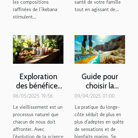
les compositions
santé de votre famille
raffinées de l’ikebana
tout en agissant de...
stimulent...
Exploration
Guide pour
des bénéfices
choisir la
des
meilleure
06/05/2025 19:56
09/04/2025 01:00
compléments
combinaison
Le vieillissement est un
La pratique du longe-
alimentaires
pour le longe-
processus naturel que
côte séduit de plus en
chacun de nous doit
pour le
plus d'adeptes en quête
côte
affronter. Avec
de sensations et de
vieillissement
l'évolution de la science
bienfaits marins. Se