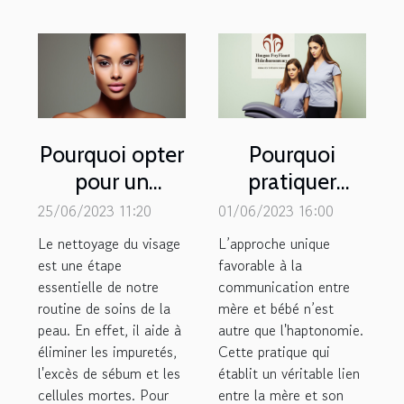
Pourquoi opter
Pourquoi
pour un
pratiquer
appareil de
l’haptonomie
25/06/2023 11:20
01/06/2023 16:00
nettoyage du
pendant la
Le nettoyage du visage
L’approche unique
visage ?
grossesse ?
est une étape
favorable à la
essentielle de notre
communication entre
routine de soins de la
mère et bébé n’est
peau. En effet, il aide à
autre que l'haptonomie.
éliminer les impuretés,
Cette pratique qui
l'excès de sébum et les
établit un véritable lien
cellules mortes. Pour
entre la mère et son