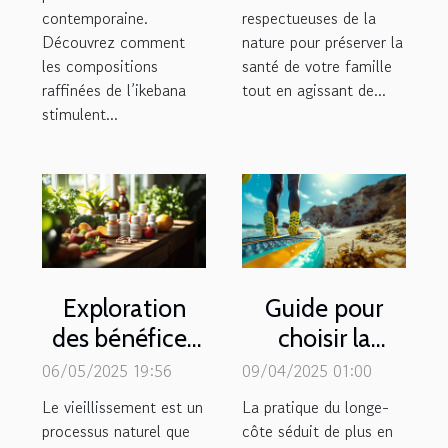
contemporaine.
respectueuses de la
Découvrez comment
nature pour préserver la
les compositions
santé de votre famille
raffinées de l’ikebana
tout en agissant de...
stimulent...
Exploration
Guide pour
des bénéfices
choisir la
des
meilleure
06/05/2025 19:56
09/04/2025 01:00
compléments
combinaison
Le vieillissement est un
La pratique du longe-
alimentaires
pour le longe-
processus naturel que
côte séduit de plus en