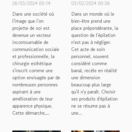
de la chirurgie
produits
26/03/2024 00:14
03/02/2024 00:36
esthétique
d'épilation
Dans une société où
Dans un monde où le
pour la
pour un soin
l'image que l'on
bien-être prend une
projette de soi est
confiance en
place prépondérante, la
de soi
devenue un vecteur
question de l'épilation
soi
holistique
incontournable de
n'est pas à négliger.
communication sociale
Cet acte de soin
et professionnelle, la
personnel, souvent
chirurgie esthétique
considéré comme
s'inscrit comme une
banal, recèle en réalité
option envisagée par de
une dimension
nombreuses personnes
beaucoup plus large
aspirant à une
qu'il n'y paraît. Choisir
amélioration de leur
ses produits d'épilation
apparence physique.
ne se résume pas à
Cette démarche,...
une...