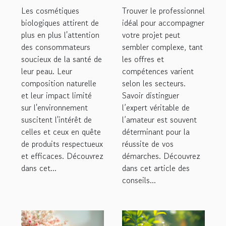
influencent-ils
professionnel
Les cosmétiques
Trouver le professionnel
la santé de la
dans votre
biologiques attirent de
idéal pour accompagner
plus en plus l'attention
peau ?
votre projet peut
domaine
des consommateurs
sembler complexe, tant
d'activité ?
soucieux de la santé de
les offres et
leur peau. Leur
compétences varient
composition naturelle
selon les secteurs.
et leur impact limité
Savoir distinguer
sur l'environnement
l’expert véritable de
suscitent l'intérêt de
l’amateur est souvent
celles et ceux en quête
déterminant pour la
de produits respectueux
réussite de vos
et efficaces. Découvrez
démarches. Découvrez
dans cet...
dans cet article des
conseils...