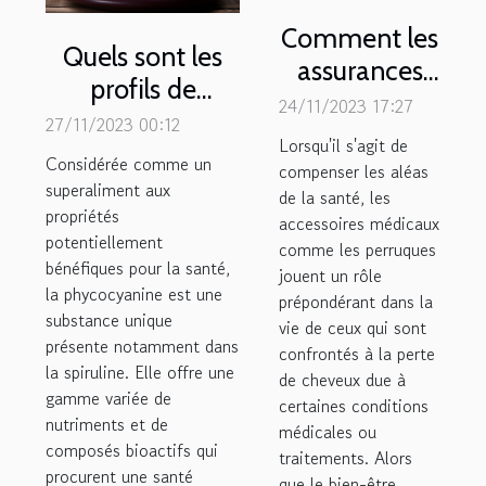
Comment les
Quels sont les
assurances
profils de
remboursent-
24/11/2023 17:27
personnes pour
27/11/2023 00:12
elles les
Lorsqu'il s'agit de
lesquelles la
Considérée comme un
accessoires
compenser les aléas
consommation
superaliment aux
médicaux tels
de la santé, les
propriétés
de la
accessoires médicaux
que les
potentiellement
phycocyanine
comme les perruques
perruques ?
bénéfiques pour la santé,
jouent un rôle
est
la phycocyanine est une
prépondérant dans la
particulièrement
substance unique
vie de ceux qui sont
présente notamment dans
bénéfique ?
confrontés à la perte
la spiruline. Elle offre une
de cheveux due à
gamme variée de
certaines conditions
nutriments et de
médicales ou
composés bioactifs qui
traitements. Alors
procurent une santé
que le bien-être