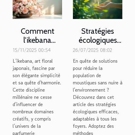
Comment
Stratégies
l'ikebana
écologiques
inspire-t-il les
pour contrôler
15/11/2025 00:54
26/07/2025 08:02
nouvelles
la population
L’ikebana, art floral
En quête de solutions
créations de
de moustiques
japonais, fascine par
pour réduire la
son élégante simplicité
parfums ?
population de
chez soi
et sa quête d’harmonie.
moustiques sans nuire à
Cette discipline
l'environnement ?
millénaire ne cesse
Découvrez dans cet
d’influencer de
article des stratégies
nombreux domaines
écologiques efficaces,
créatifs, y compris
adaptables à tous les
l’univers de la
foyers. Adoptez des
parfumerie
méthodes