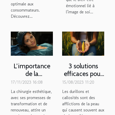
optimale aux
émotionnel lié à
consommateurs.
l'image de soi...
Découvrez...
L’importance
3 solutions
de la
efficaces pour
consultation
traiter les
17/11/2023 16:08
15/08/2023 11:20
pré-opératoire
durillons et
La chirurgie esthétique,
Les durillons et
en chirurgie
callosités
avec ses promesses de
callosités sont des
transformation et de
esthétique
afflictions de la peau
renouveau, attire un
qui causent souvent aux