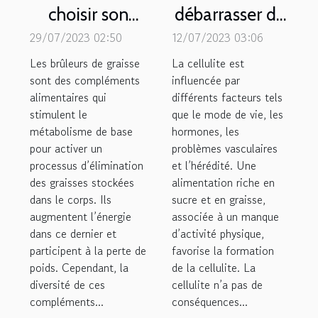
choisir son
débarrasser de
brûleur de
la cellulite ?
29/07/2023 02:50
12/07/2023 03:06
graisse ?
Les brûleurs de graisse
La cellulite est
sont des compléments
influencée par
alimentaires qui
différents facteurs tels
stimulent le
que le mode de vie, les
métabolisme de base
hormones, les
pour activer un
problèmes vasculaires
processus d’élimination
et l’hérédité. Une
des graisses stockées
alimentation riche en
dans le corps. Ils
sucre et en graisse,
augmentent l’énergie
associée à un manque
dans ce dernier et
d’activité physique,
participent à la perte de
favorise la formation
poids. Cependant, la
de la cellulite. La
diversité de ces
cellulite n’a pas de
compléments...
conséquences...