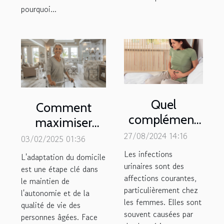
pourquoi...
Quel
Comment
complément
maximiser
alimentaire
27/08/2024 14:16
l'efficacité des
03/02/2025 01:36
pour soulager
aides à
Les infections
L'adaptation du domicile
une infection
urinaires sont des
l'aménagement
est une étape clé dans
affections courantes,
urinaire ?
le maintien de
pour les
particulièrement chez
l'autonomie et de la
personnes
les femmes. Elles sont
qualité de vie des
âgées
souvent causées par
personnes âgées. Face