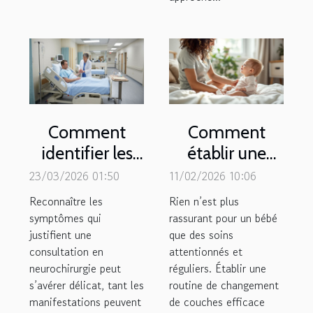
Comment
Comment
identifier les
établir une
symptômes
routine de
23/03/2026 01:50
11/02/2026 10:06
nécessitant
changement
Reconnaître les
Rien n’est plus
une
de couches
symptômes qui
rassurant pour un bébé
justifient une
consultation
que des soins
efficace ?
consultation en
attentionnés et
en
neurochirurgie peut
réguliers. Établir une
neurochirurgie
s’avérer délicat, tant les
routine de changement
?
manifestations peuvent
de couches efficace