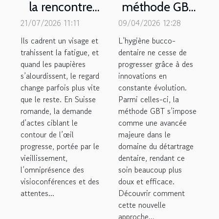
la rencontre
méthode GBT
inédite entre
révolutionne-t-
21/07/2026 11:11
09/04/2026 12:28
chirurgie et
elle le
Ils cadrent un visage et
L’hygiène bucco-
esthétique du
détartrage
trahissent la fatigue, et
dentaire ne cesse de
quand les paupières
regard
progresser grâce à des
dentaire ?
s’alourdissent, le regard
innovations en
change parfois plus vite
constante évolution.
que le reste. En Suisse
Parmi celles-ci, la
romande, la demande
méthode GBT s’impose
d’actes ciblant le
comme une avancée
contour de l’œil
majeure dans le
progresse, portée par le
domaine du détartrage
vieillissement,
dentaire, rendant ce
l’omniprésence des
soin beaucoup plus
visioconférences et des
doux et efficace.
attentes...
Découvrir comment
cette nouvelle
approche...