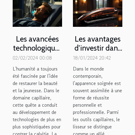
Les avancées
Les avantages
technologiques
d'investir dans
dans le
un lisseur de
02/02/2024 00:08
18/01/2024 20:42
domaine de la
qualité pour
L'humanité a toujours
Dans le monde
greffe de
une coiffure
été fascinée par l'idée
contemporain,
de restaurer la beauté
cheveux
l'apparence soignée est
parfaite
et la jeunesse. Dans le
souvent assimilée à une
domaine capillaire,
forme de réussite
cette quête a conduit
personnelle et
au développement de
professionnelle. Parmi
technologies de plus en
les outils capillaires, le
plus sophistiquées pour
lisseur se distingue
contrer la calvitie. La
comme un allié