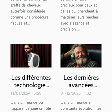
greffe de cheveux,
précieux pour ceux et
autrefois considérée
celles qui cherchent à
comme une procédure
maîtriser leurs mèches
risquée et...
avec élégance et
précision....
Les différentes
Les dernières
technologies
avancées
d'épilation
technologiques
11/01/2024 16:58
01/12/2023 11:32
laser : quelle
en matière
Dans un monde où
Dans un monde en
est la plus
d'appareils
l'apparence joue un rôle
constante évolution, les