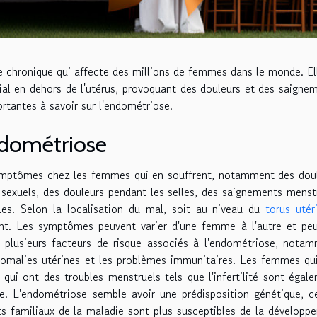
 chronique qui affecte des millions de femmes dans le monde. El
ial en dehors de l'utérus, provoquant des douleurs et des saigne
tantes à savoir sur l'endométriose.
ndométriose
symptômes chez les femmes qui en souffrent, notamment des dou
 sexuels, des douleurs pendant les selles, des saignements menst
les. Selon la localisation du mal, soit au niveau du
torus utér
ent. Les symptômes peuvent varier d'une femme à l'autre et pe
te plusieurs facteurs de risque associés à l'endométriose, nota
 anomalies utérines et les problèmes immunitaires. Les femmes qu
qui ont des troubles menstruels tels que l'infertilité sont égal
e. L'endométriose semble avoir une prédisposition génétique, c
s familiaux de la maladie sont plus susceptibles de la développe