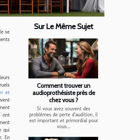
Sur Le Même Sujet
le se
ments
leurs
ruels
Comment trouver un
in et
audioprothésiste près de
uvent
chez vous ?
mment
Si vous avez souvent des
problèmes de perte d'audition, il
i ont
est important et primordial pour
ement
vous...
e qui
r. En