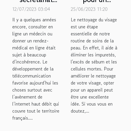
médical pour
appareil de
12/07/2023 03:04
25/06/2023 11:20
une
nettoyage du
Il y a quelques années
Le nettoyage du visage
Télémédecine
visage ?
encore, consulter en
est une étape
ligne un médecin ou
efficace
essentielle de notre
donner un rendez-
routine de soins de la
médical en ligne était
peau. En effet, il aide à
sujet à beaucoup
éliminer les impuretés,
d’incohérence. Le
l'excès de sébum et les
développement de la
cellules mortes. Pour
télécommunication
améliorer le nettoyage
favorise aujourd’hui les
de votre visage, opter
choses surtout avec
pour un appareil peut
l’avènement de
être une excellente
l’internet haut débit qui
idée. Si vous vous en
couvre tout le territoire
doutez,...
français....