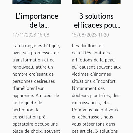
L’importance
3 solutions
de la
efficaces pour
consultation
traiter les
17/11/2023 16:08
15/08/2023 11:20
pré-opératoire
durillons et
La chirurgie esthétique,
Les durillons et
en chirurgie
callosités
avec ses promesses de
callosités sont des
transformation et de
esthétique
afflictions de la peau
renouveau, attire un
qui causent souvent aux
nombre croissant de
victimes d’énormes
personnes désireuses
situations d’inconfort.
d'améliorer leur
Notamment des
apparence. Au cœur de
douleurs plantaires, des
cette quête de
excroissances, etc.
perfection, la
Pour vous aider à vous
consultation pré-
en débarrasser, nous
opératoire occupe une
vous présentons dans
place de choix, souvent
cet article, 3 solutions