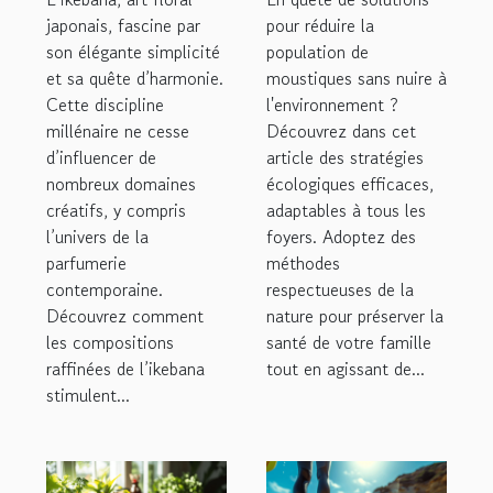
créations de
de moustiques
japonais, fascine par
pour réduire la
son élégante simplicité
parfums ?
population de
chez soi
et sa quête d’harmonie.
moustiques sans nuire à
Cette discipline
l'environnement ?
millénaire ne cesse
Découvrez dans cet
d’influencer de
article des stratégies
nombreux domaines
écologiques efficaces,
créatifs, y compris
adaptables à tous les
l’univers de la
foyers. Adoptez des
parfumerie
méthodes
contemporaine.
respectueuses de la
Découvrez comment
nature pour préserver la
les compositions
santé de votre famille
raffinées de l’ikebana
tout en agissant de...
stimulent...