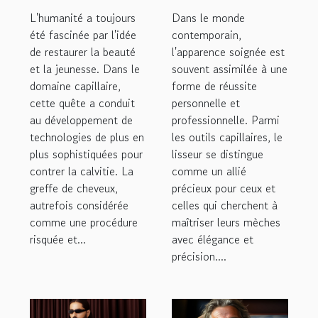
domaine de la
qualité pour
L'humanité a toujours
Dans le monde
greffe de
une coiffure
été fascinée par l'idée
contemporain,
de restaurer la beauté
cheveux
l'apparence soignée est
parfaite
et la jeunesse. Dans le
souvent assimilée à une
domaine capillaire,
forme de réussite
cette quête a conduit
personnelle et
au développement de
professionnelle. Parmi
technologies de plus en
les outils capillaires, le
plus sophistiquées pour
lisseur se distingue
contrer la calvitie. La
comme un allié
greffe de cheveux,
précieux pour ceux et
autrefois considérée
celles qui cherchent à
comme une procédure
maîtriser leurs mèches
risquée et...
avec élégance et
précision....