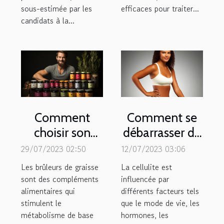
sous-estimée par les
efficaces pour traiter...
candidats à la...
Comment
Comment se
choisir son
débarrasser de
brûleur de
la cellulite ?
29/07/2023 02:50
12/07/2023 03:06
graisse ?
Les brûleurs de graisse
La cellulite est
sont des compléments
influencée par
alimentaires qui
différents facteurs tels
stimulent le
que le mode de vie, les
métabolisme de base
hormones, les