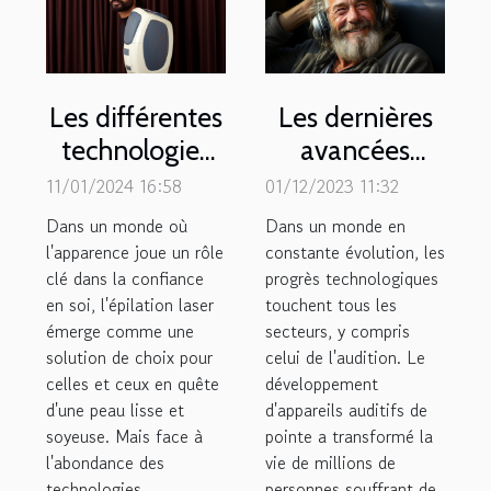
Les différentes
Les dernières
technologies
avancées
d'épilation
technologiques
11/01/2024 16:58
01/12/2023 11:32
laser : quelle
en matière
Dans un monde où
Dans un monde en
est la plus
d'appareils
l'apparence joue un rôle
constante évolution, les
clé dans la confiance
efficace ?
progrès technologiques
auditifs
en soi, l'épilation laser
touchent tous les
émerge comme une
secteurs, y compris
solution de choix pour
celui de l'audition. Le
celles et ceux en quête
développement
d'une peau lisse et
d'appareils auditifs de
soyeuse. Mais face à
pointe a transformé la
l'abondance des
vie de millions de
technologies
personnes souffrant de