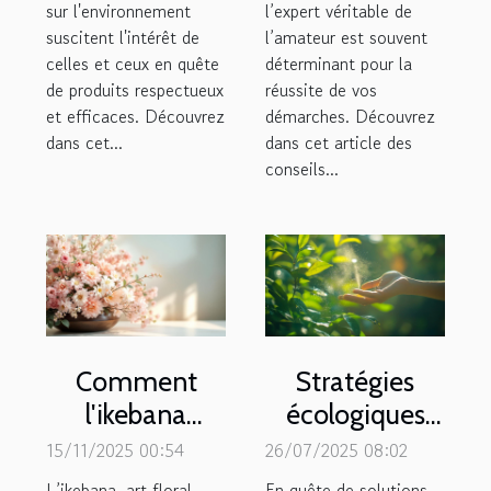
sur l'environnement
l’expert véritable de
suscitent l'intérêt de
l’amateur est souvent
celles et ceux en quête
déterminant pour la
de produits respectueux
réussite de vos
et efficaces. Découvrez
démarches. Découvrez
dans cet...
dans cet article des
conseils...
Comment
Stratégies
l'ikebana
écologiques
inspire-t-il les
pour contrôler
15/11/2025 00:54
26/07/2025 08:02
nouvelles
la population
L’ikebana, art floral
En quête de solutions