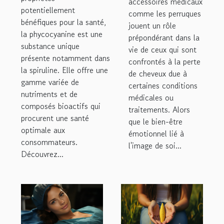
accessoires médicaux
que les
potentiellement
phycocyanine
comme les perruques
perruques ?
bénéfiques pour la santé,
jouent un rôle
est
la phycocyanine est une
prépondérant dans la
particulièrement
substance unique
vie de ceux qui sont
présente notamment dans
bénéfique ?
confrontés à la perte
la spiruline. Elle offre une
de cheveux due à
gamme variée de
certaines conditions
nutriments et de
médicales ou
composés bioactifs qui
traitements. Alors
procurent une santé
que le bien-être
optimale aux
émotionnel lié à
consommateurs.
l'image de soi...
Découvrez...