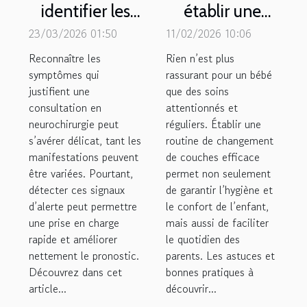
identifier les
établir une
symptômes
routine de
23/03/2026 01:50
11/02/2026 10:06
nécessitant
changement
Reconnaître les
Rien n’est plus
une
de couches
symptômes qui
rassurant pour un bébé
justifient une
consultation
que des soins
efficace ?
consultation en
attentionnés et
en
neurochirurgie peut
réguliers. Établir une
neurochirurgie
s’avérer délicat, tant les
routine de changement
?
manifestations peuvent
de couches efficace
être variées. Pourtant,
permet non seulement
détecter ces signaux
de garantir l’hygiène et
d’alerte peut permettre
le confort de l’enfant,
une prise en charge
mais aussi de faciliter
rapide et améliorer
le quotidien des
nettement le pronostic.
parents. Les astuces et
Découvrez dans cet
bonnes pratiques à
article...
découvrir...