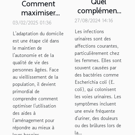
Quel
Comment
complément
maximiser
alimentaire
27/08/2024 14:16
l'efficacité des
03/02/2025 01:36
pour soulager
aides à
Les infections
L'adaptation du domicile
une infection
urinaires sont des
l'aménagement
est une étape clé dans
affections courantes,
urinaire ?
le maintien de
pour les
particulièrement chez
l'autonomie et de la
personnes
les femmes. Elles sont
qualité de vie des
âgées
souvent causées par
personnes âgées. Face
des bactéries comme
au vieillissement de la
Escherichia coli (E.
population, il devient
coli), qui colonisent
primordial de
les voies urinaires. Les
comprendre comment
symptômes incluent
optimiser l'utilisation
une envie fréquente
des aides à
d'uriner, des douleurs
l'aménagement pour
ou des brûlures lors de
répondre au mieux à
la...
leurs besoins....