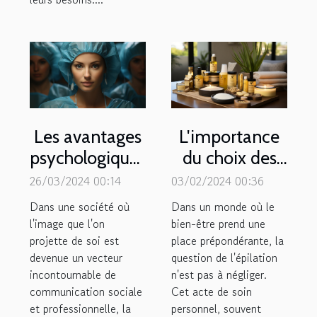
Les avantages
L'importance
psychologiques
du choix des
de la chirurgie
produits
26/03/2024 00:14
03/02/2024 00:36
esthétique
d'épilation
Dans une société où
Dans un monde où le
pour la
pour un soin
l'image que l'on
bien-être prend une
projette de soi est
confiance en
place prépondérante, la
de soi
devenue un vecteur
question de l'épilation
soi
holistique
incontournable de
n'est pas à négliger.
communication sociale
Cet acte de soin
et professionnelle, la
personnel, souvent