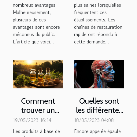
nombreux avantages.
plus saines lorsqu'elles
Malheureusement,
fréquentent ces
plusieurs de ces
établissements. Les
avantages sont encore
chaînes de restauration
méconnus du public.
rapide ont répondu à
L’article que voici...
cette demande...
Comment
Quelles sont
trouver un
les différentes
expert de cbd
causes d’une
19/05/2023 16:14
18/05/2023 04:08
en France ?
capsulite
Les produits à base de
Encore appelée épaule