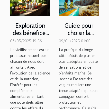
Exploration
Guide pour
des bénéfices
choisir la
des
meilleure
06/05/2025 19:56
09/04/2025 01:00
compléments
combinaison
Le vieillissement est un
La pratique du longe-
alimentaires
pour le longe-
processus naturel que
côte séduit de plus en
chacun de nous doit
pour le
plus d'adeptes en quête
côte
affronter. Avec
de sensations et de
vieillissement
l'évolution de la science
bienfaits marins. Se
et de la nutrition,
lancer à l'assaut des
l'intérêt pour les
vagues requiert une
compléments
tenue adaptée qui saura
alimentaires en tant
conjuguer confort,
que potentiels alliés
protection et
contre les effets du
performance. Ce guide