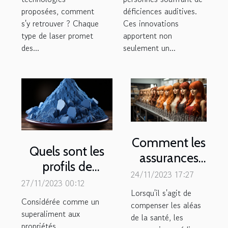
proposées, comment
déficiences auditives.
s'y retrouver ? Chaque
Ces innovations
type de laser promet
apportent non
des...
seulement un...
Comment les
Quels sont les
assurances
profils de
remboursent-
24/11/2023 17:27
personnes pour
27/11/2023 00:12
elles les
Lorsqu'il s'agit de
lesquelles la
Considérée comme un
accessoires
compenser les aléas
consommation
superaliment aux
médicaux tels
de la santé, les
propriétés
de la