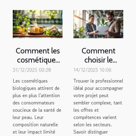
Comment les
Comment
cosmétiques
choisir le
biologiques
meilleur
31/12/2025 00:28
14/12/2025 10:06
influencent-ils
professionnel
Les cosmétiques
Trouver le professionnel
la santé de la
dans votre
biologiques attirent de
idéal pour accompagner
plus en plus l'attention
peau ?
votre projet peut
domaine
des consommateurs
sembler complexe, tant
d'activité ?
soucieux de la santé de
les offres et
leur peau. Leur
compétences varient
composition naturelle
selon les secteurs.
et leur impact limité
Savoir distinguer