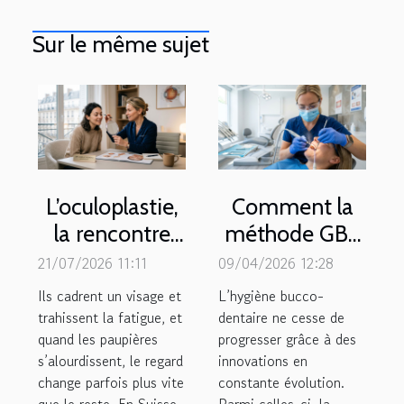
Sur le même sujet
L’oculoplastie,
Comment la
la rencontre
méthode GBT
inédite entre
révolutionne-t-
21/07/2026 11:11
09/04/2026 12:28
chirurgie et
elle le
Ils cadrent un visage et
L’hygiène bucco-
esthétique du
détartrage
trahissent la fatigue, et
dentaire ne cesse de
quand les paupières
regard
progresser grâce à des
dentaire ?
s’alourdissent, le regard
innovations en
change parfois plus vite
constante évolution.
que le reste. En Suisse
Parmi celles-ci, la