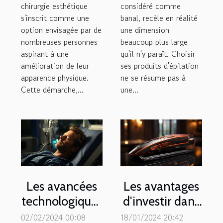
chirurgie esthétique
considéré comme
s'inscrit comme une
banal, recèle en réalité
option envisagée par de
une dimension
nombreuses personnes
beaucoup plus large
aspirant à une
qu'il n'y paraît. Choisir
amélioration de leur
ses produits d'épilation
apparence physique.
ne se résume pas à
Cette démarche,...
une...
Les avancées
Les avantages
technologiques
d'investir dans
dans le
un lisseur de
02/02/2024 00:08
18/01/2024 20:42