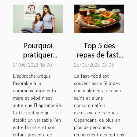
Pourquoi
Top 5 des
pratiquer
repas de fast-
l’haptonomie
foods sains les
01/06/2023 16:00
25/05/2023 03:06
pendant la
plus
L’approche unique
Le fast-food est
grossesse ?
consommés
favorable à la
souvent associé à des
communication entre
choix alimentaires peu
mère et bébé n’est
sains et à une
autre que l'haptonomie.
consommation
Cette pratique qui
excessive de calories.
établit un véritable lien
Cependant, de plus en
entre la mère et son
plus de personnes
enfant présente de
recherchent des options