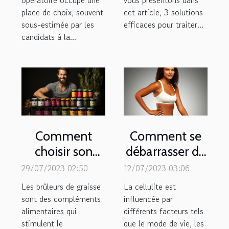
opératoire occupe une
vous présentons dans
place de choix, souvent
cet article, 3 solutions
sous-estimée par les
efficaces pour traiter...
candidats à la...
Comment
Comment se
choisir son
débarrasser de
brûleur de
la cellulite ?
29/07/2023 02:50
12/07/2023 03:06
graisse ?
Les brûleurs de graisse
La cellulite est
sont des compléments
influencée par
alimentaires qui
différents facteurs tels
stimulent le
que le mode de vie, les