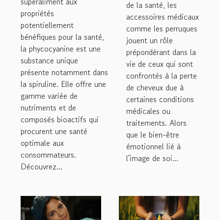
consommation
superaliment aux
médicaux tels
de la santé, les
propriétés
de la
accessoires médicaux
que les
potentiellement
phycocyanine
comme les perruques
perruques ?
bénéfiques pour la santé,
jouent un rôle
est
la phycocyanine est une
prépondérant dans la
particulièrement
substance unique
vie de ceux qui sont
présente notamment dans
bénéfique ?
confrontés à la perte
la spiruline. Elle offre une
de cheveux due à
gamme variée de
certaines conditions
nutriments et de
médicales ou
composés bioactifs qui
traitements. Alors
procurent une santé
que le bien-être
optimale aux
émotionnel lié à
consommateurs.
l'image de soi...
Découvrez...