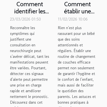
Comment
Comment
identifier les
établir une
symptômes
routine de
23/03/2026 01:50
11/02/2026 10:06
nécessitant
changement
Reconnaître les
Rien n’est plus
une
de couches
symptômes qui
rassurant pour un bébé
justifient une
consultation
que des soins
efficace ?
consultation en
attentionnés et
en
neurochirurgie peut
réguliers. Établir une
neurochirurgie
s’avérer délicat, tant les
routine de changement
?
manifestations peuvent
de couches efficace
être variées. Pourtant,
permet non seulement
détecter ces signaux
de garantir l’hygiène et
d’alerte peut permettre
le confort de l’enfant,
une prise en charge
mais aussi de faciliter
rapide et améliorer
le quotidien des
nettement le pronostic.
parents. Les astuces et
Découvrez dans cet
bonnes pratiques à