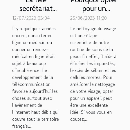
secrétariat
pour un
médical pour
appareil de
12/07/2023 03:04
25/06/2023 11:20
une
nettoyage du
Il y a quelques années
Le nettoyage du visage
Télémédecine
visage ?
encore, consulter en
est une étape
ligne un médecin ou
efficace
essentielle de notre
donner un rendez-
routine de soins de la
médical en ligne était
peau. En effet, il aide à
sujet à beaucoup
éliminer les impuretés,
d’incohérence. Le
l'excès de sébum et les
développement de la
cellules mortes. Pour
télécommunication
améliorer le nettoyage
favorise aujourd’hui les
de votre visage, opter
choses surtout avec
pour un appareil peut
l’avènement de
être une excellente
l’internet haut débit qui
idée. Si vous vous en
couvre tout le territoire
doutez,...
français....