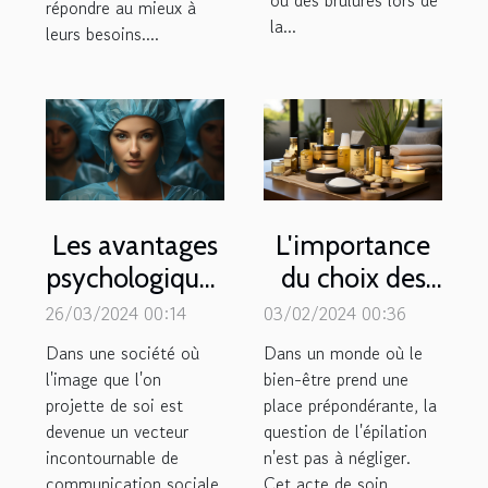
répondre au mieux à
la...
leurs besoins....
Les avantages
L'importance
psychologiques
du choix des
de la chirurgie
produits
26/03/2024 00:14
03/02/2024 00:36
esthétique
d'épilation
Dans une société où
Dans un monde où le
pour la
pour un soin
l'image que l'on
bien-être prend une
projette de soi est
confiance en
place prépondérante, la
de soi
devenue un vecteur
question de l'épilation
soi
holistique
incontournable de
n'est pas à négliger.
communication sociale
Cet acte de soin