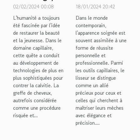
dans le
un lisseur de
02/02/2024 00:08
18/01/2024 20:42
domaine de la
qualité pour
L'humanité a toujours
Dans le monde
greffe de
une coiffure
été fascinée par l'idée
contemporain,
de restaurer la beauté
cheveux
l'apparence soignée est
parfaite
et la jeunesse. Dans le
souvent assimilée à une
domaine capillaire,
forme de réussite
cette quête a conduit
personnelle et
au développement de
professionnelle. Parmi
technologies de plus en
les outils capillaires, le
plus sophistiquées pour
lisseur se distingue
contrer la calvitie. La
comme un allié
greffe de cheveux,
précieux pour ceux et
autrefois considérée
celles qui cherchent à
comme une procédure
maîtriser leurs mèches
risquée et...
avec élégance et
précision....