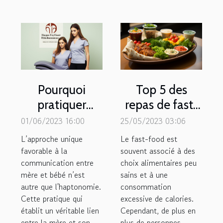
Pourquoi
Top 5 des
pratiquer
repas de fast-
l’haptonomie
foods sains les
01/06/2023 16:00
25/05/2023 03:06
pendant la
plus
L’approche unique
Le fast-food est
grossesse ?
consommés
favorable à la
souvent associé à des
communication entre
choix alimentaires peu
mère et bébé n’est
sains et à une
autre que l'haptonomie.
consommation
Cette pratique qui
excessive de calories.
établit un véritable lien
Cependant, de plus en
entre la mère et son
plus de personnes