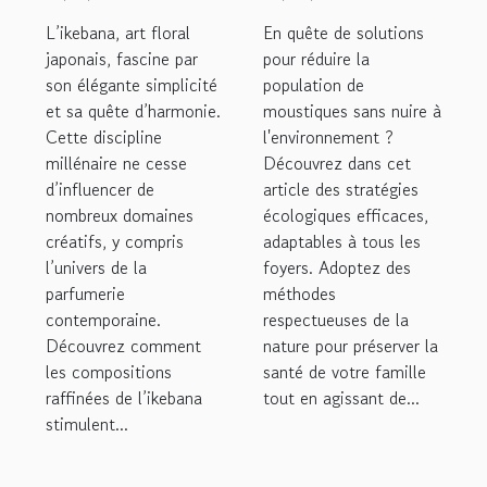
nouvelles
la population
L’ikebana, art floral
En quête de solutions
créations de
de moustiques
japonais, fascine par
pour réduire la
son élégante simplicité
parfums ?
population de
chez soi
et sa quête d’harmonie.
moustiques sans nuire à
Cette discipline
l'environnement ?
millénaire ne cesse
Découvrez dans cet
d’influencer de
article des stratégies
nombreux domaines
écologiques efficaces,
créatifs, y compris
adaptables à tous les
l’univers de la
foyers. Adoptez des
parfumerie
méthodes
contemporaine.
respectueuses de la
Découvrez comment
nature pour préserver la
les compositions
santé de votre famille
raffinées de l’ikebana
tout en agissant de...
stimulent...