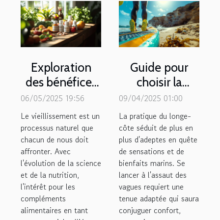
Exploration
Guide pour
des bénéfices
choisir la
des
meilleure
06/05/2025 19:56
09/04/2025 01:00
compléments
combinaison
Le vieillissement est un
La pratique du longe-
alimentaires
pour le longe-
processus naturel que
côte séduit de plus en
chacun de nous doit
pour le
plus d'adeptes en quête
côte
affronter. Avec
de sensations et de
vieillissement
l'évolution de la science
bienfaits marins. Se
et de la nutrition,
lancer à l'assaut des
l'intérêt pour les
vagues requiert une
compléments
tenue adaptée qui saura
alimentaires en tant
conjuguer confort,