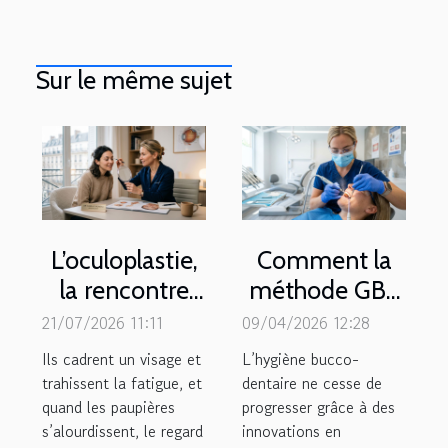
Sur le même sujet
L’oculoplastie,
Comment la
la rencontre
méthode GBT
inédite entre
révolutionne-t-
21/07/2026 11:11
09/04/2026 12:28
chirurgie et
elle le
Ils cadrent un visage et
L’hygiène bucco-
esthétique du
détartrage
trahissent la fatigue, et
dentaire ne cesse de
quand les paupières
regard
progresser grâce à des
dentaire ?
s’alourdissent, le regard
innovations en