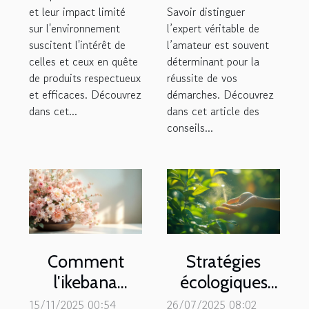
et leur impact limité
Savoir distinguer
sur l'environnement
l’expert véritable de
suscitent l'intérêt de
l’amateur est souvent
celles et ceux en quête
déterminant pour la
de produits respectueux
réussite de vos
et efficaces. Découvrez
démarches. Découvrez
dans cet...
dans cet article des
conseils...
Comment
Stratégies
l'ikebana
écologiques
inspire-t-il les
pour contrôler
15/11/2025 00:54
26/07/2025 08:02