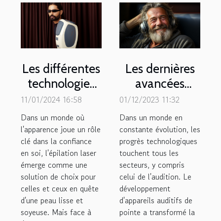
Les différentes
Les dernières
technologies
avancées
d'épilation
technologiques
11/01/2024 16:58
01/12/2023 11:32
laser : quelle
en matière
Dans un monde où
Dans un monde en
est la plus
d'appareils
l'apparence joue un rôle
constante évolution, les
clé dans la confiance
efficace ?
progrès technologiques
auditifs
en soi, l'épilation laser
touchent tous les
émerge comme une
secteurs, y compris
solution de choix pour
celui de l'audition. Le
celles et ceux en quête
développement
d'une peau lisse et
d'appareils auditifs de
soyeuse. Mais face à
pointe a transformé la