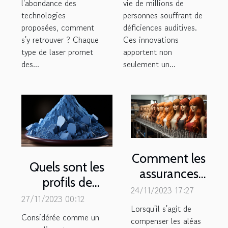
l'abondance des
vie de millions de
technologies
personnes souffrant de
proposées, comment
déficiences auditives.
s'y retrouver ? Chaque
Ces innovations
type de laser promet
apportent non
des...
seulement un...
Comment les
Quels sont les
assurances
profils de
remboursent-
24/11/2023 17:27
personnes pour
27/11/2023 00:12
elles les
Lorsqu'il s'agit de
lesquelles la
Considérée comme un
accessoires
compenser les aléas