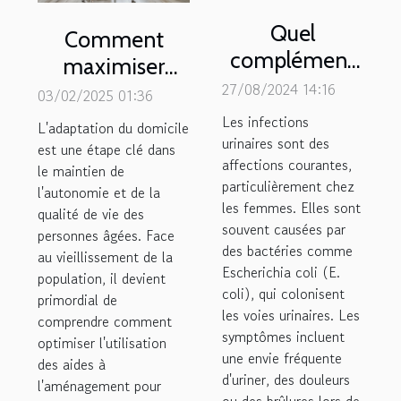
Quel
Comment
complément
maximiser
alimentaire
27/08/2024 14:16
l'efficacité des
03/02/2025 01:36
pour soulager
aides à
Les infections
L'adaptation du domicile
une infection
urinaires sont des
l'aménagement
est une étape clé dans
affections courantes,
urinaire ?
le maintien de
pour les
particulièrement chez
l'autonomie et de la
personnes
les femmes. Elles sont
qualité de vie des
âgées
souvent causées par
personnes âgées. Face
des bactéries comme
au vieillissement de la
Escherichia coli (E.
population, il devient
coli), qui colonisent
primordial de
les voies urinaires. Les
comprendre comment
symptômes incluent
optimiser l'utilisation
une envie fréquente
des aides à
d'uriner, des douleurs
l'aménagement pour
ou des brûlures lors de