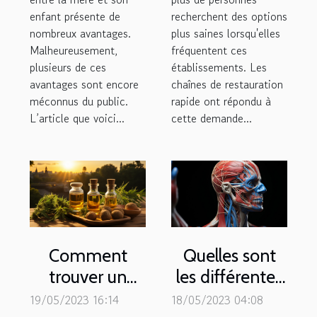
enfant présente de
recherchent des options
nombreux avantages.
plus saines lorsqu'elles
Malheureusement,
fréquentent ces
plusieurs de ces
établissements. Les
avantages sont encore
chaînes de restauration
méconnus du public.
rapide ont répondu à
L’article que voici...
cette demande...
Comment
Quelles sont
trouver un
les différentes
expert de cbd
causes d’une
19/05/2023 16:14
18/05/2023 04:08