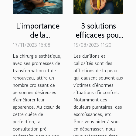
L’importance
3 solutions
de la
efficaces pour
consultation
traiter les
17/11/2023 16:08
15/08/2023 11:20
pré-opératoire
durillons et
La chirurgie esthétique,
Les durillons et
en chirurgie
callosités
avec ses promesses de
callosités sont des
transformation et de
esthétique
afflictions de la peau
renouveau, attire un
qui causent souvent aux
nombre croissant de
victimes d’énormes
personnes désireuses
situations d’inconfort.
d'améliorer leur
Notamment des
apparence. Au cœur de
douleurs plantaires, des
cette quête de
excroissances, etc.
perfection, la
Pour vous aider à vous
consultation pré-
en débarrasser, nous