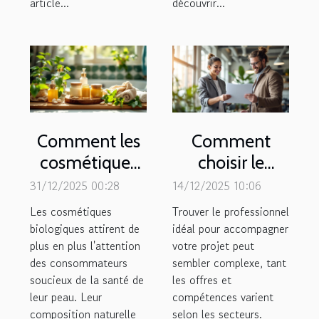
article...
découvrir...
Comment les
Comment
cosmétiques
choisir le
biologiques
meilleur
31/12/2025 00:28
14/12/2025 10:06
influencent-ils
professionnel
Les cosmétiques
Trouver le professionnel
la santé de la
dans votre
biologiques attirent de
idéal pour accompagner
plus en plus l'attention
peau ?
votre projet peut
domaine
des consommateurs
sembler complexe, tant
d'activité ?
soucieux de la santé de
les offres et
leur peau. Leur
compétences varient
composition naturelle
selon les secteurs.